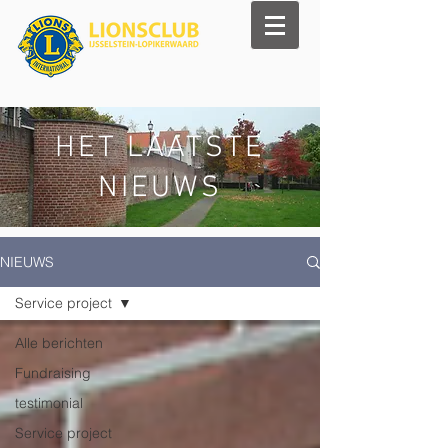
HET LAATSTE
NIEUWS
NIEUWS
Service project
Alle berichten
Fundraising
testimonial
Service project