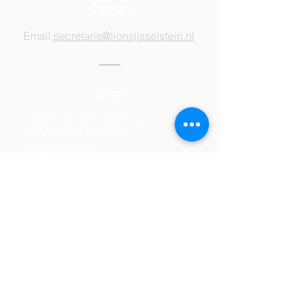
Contact
Email:
secretaris@lionsijsselstein.nl
ANBI
Naam van de instelling:
Lionsclub IJsselstein-
Lopikerwaard
Rechtsvorm: Vereniging
KvKnummer (RSIN):
808276050
© Copyright Lionsclub
IJsselstein-Lopikerwaard 2016
Privacy disclaimer