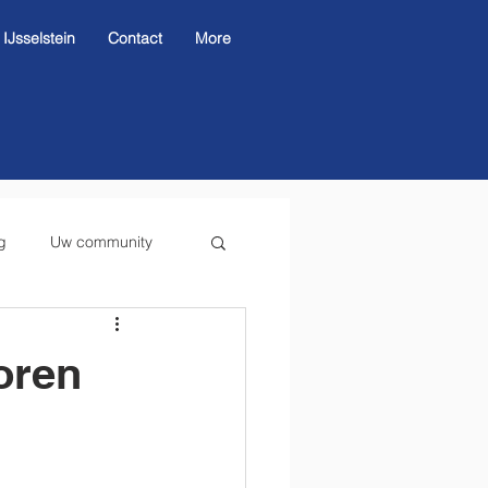
Jsselstein
Contact
More
g
Uw community
oren