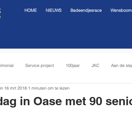
HOME
NIEUWS
Badeendjesrace
Wensboom I
timonial
Service project
100jaar
JKC
Aan de sla
in
16 mrt 2018
1 minuten om te lezen
ag in Oase met 90 seni