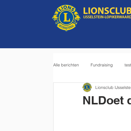
Alle berichten
Fundraising
tes
Lionsclub IJsselste
NLDoet d