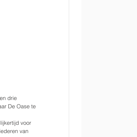
en drie 
aar De Oase te 
jkertijd voor 
iederen van 