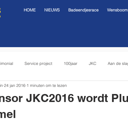
HOME
NIEUWS
Badeendjesrace
Wensboom I
timonial
Service project
100jaar
JKC
Aan de sla
in
24 jan 2016
1 minuten om te lezen
nsor JKC2016 wordt Pl
mel