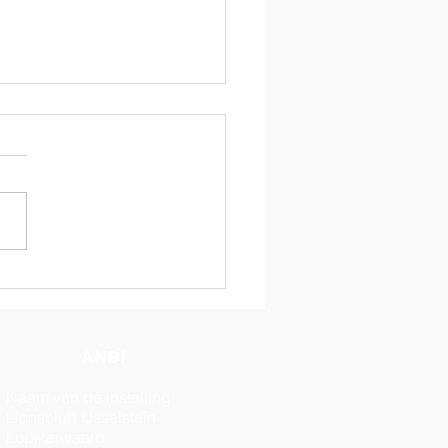
sclub verrast
ophuis Lopik
ANBI
Naam van de instelling:
Lionsclub IJsselstein-
Lopikerwaard