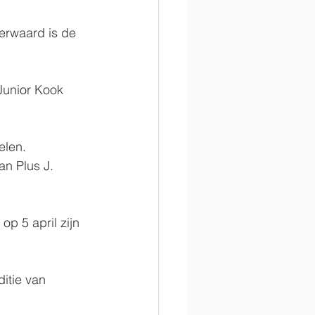
erwaard is de 
unior Kook 
len. 
n Plus J. 
p 5 april zijn 
itie van 