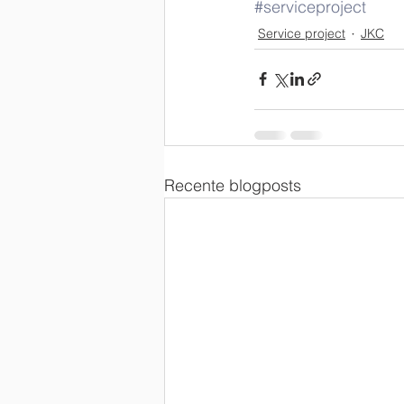
#serviceproject
Service project
JKC
Recente blogposts