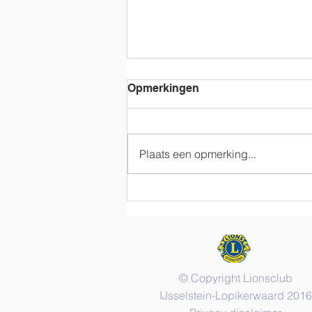
Opmerkingen
We Serve Meals
Plaats een opmerking...
© Copyright Lionsclub
IJsselstein-Lopikerwaard 2016