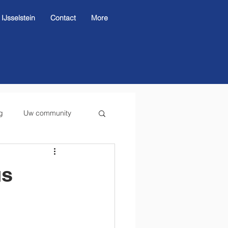
Jsselstein
Contact
More
g
Uw community
us