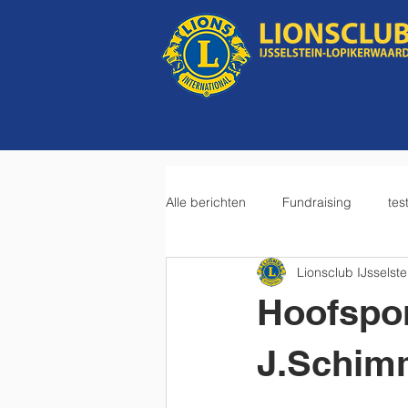
Alle berichten
Fundraising
tes
Lionsclub IJsselste
Hoofspo
J.Schim