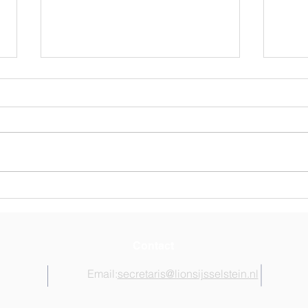
Cheque van Lions
Lion
IJsselstein-Lopikerwaard
Inlo
voor Cabauwse Molen
Contact
Email:
secretaris@lionsijsselstein.nl