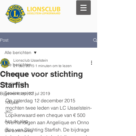
Post
Alle berichten
Lionsclub IJsselstein
Alle berichten
21 dec 2015
1 minuten om te lezen
Cheque voor stichting
Fundraising
Starfish
testimonial
Service project
Bijgewerkt op:
22 jul 2019
Op zaterdag 12 december 2015 
100jaar
mochten twee leden van LC IJsselstein-
JKC
Lopikerwaard een cheque van € 500 
Aan de slag
overhandigen aan Angelique en Onno 
Bos van Stichting Starfish. De bijdrage 
Uw community