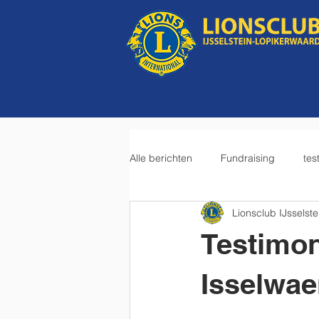
Alle berichten
Fundraising
tes
Lionsclub IJsselste
Testimon
Isselwae