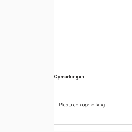
Opmerkingen
Plaats een opmerking...
Geluid voor SSS Lopik van
de Lions