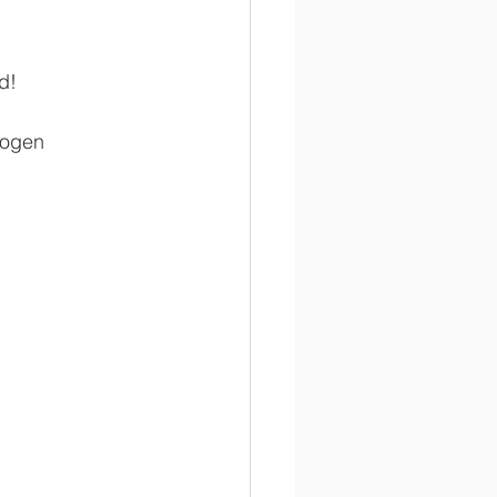
d!
mogen 