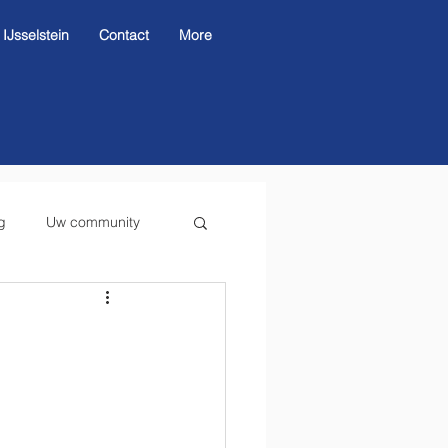
Jsselstein
Contact
More
g
Uw community