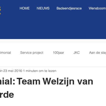
HOME
NIEUWS
Badeendjesrace
Wensboom I
timonial
Service project
100jaar
JKC
Aan de sla
in
23 mei 2016
1 minuten om te lezen
ial: Team Welzijn van
rde