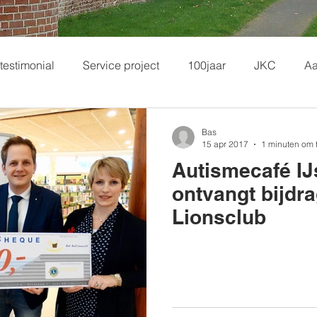
testimonial
Service project
100jaar
JKC
Aa
Bas
15 apr 2017
1 minuten om 
Autismecafé IJ
ontvangt bijdr
Lionsclub