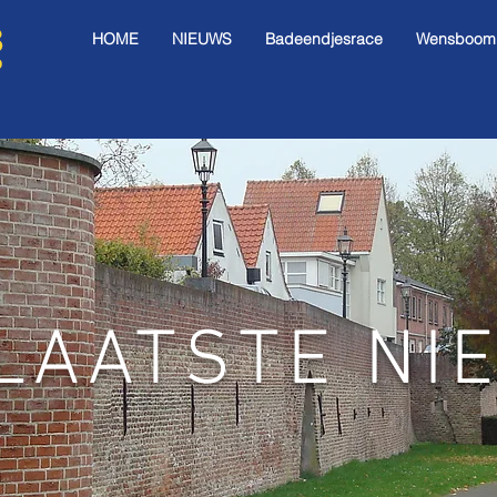
HOME
NIEUWS
Badeendjesrace
Wensboom I
LAATSTE NI