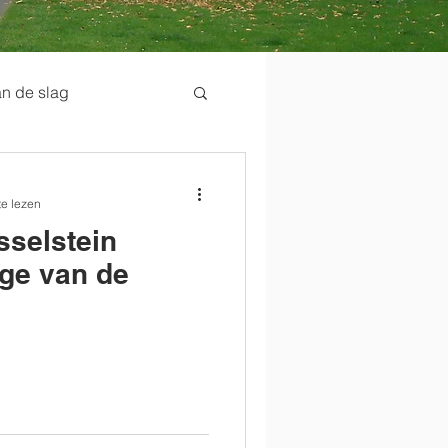
n de slag
te lezen
sselstein
age van de