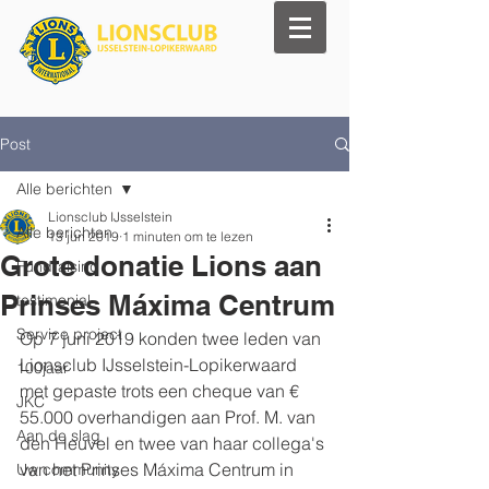
Post
Alle berichten
Lionsclub IJsselstein
Alle berichten
13 jun 2019
1 minuten om te lezen
Grote donatie Lions aan
Fundraising
Prinses Máxima Centrum
testimonial
Service project
Op 7 juni 2019 konden twee leden van 
Lionsclub IJsselstein-Lopikerwaard 
100jaar
met gepaste trots een cheque van € 
JKC
55.000 overhandigen aan Prof. M. van 
Aan de slag
den Heuvel en twee van haar collega's 
van het Prinses Máxima Centrum in 
Uw community