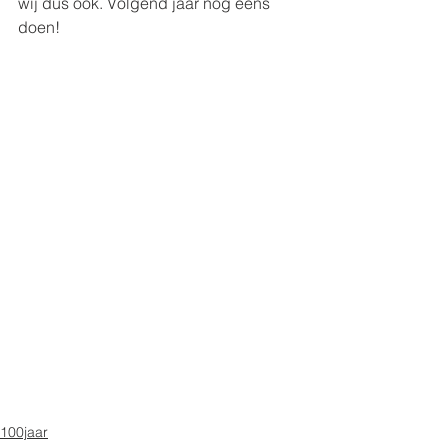
wij dus ook. Volgend jaar nog eens 
doen!
100jaar