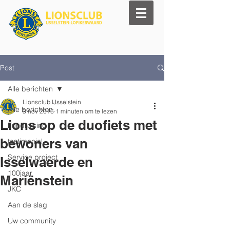
Post
Alle berichten
Lionsclub IJsselstein
Alle berichten
3 nov 2016
1 minuten om te lezen
Lions op de duofiets met
Fundraising
bewoners van
testimonial
Service project
Isselwaerde en
100jaar
Mariënstein
JKC
Aan de slag
Uw community